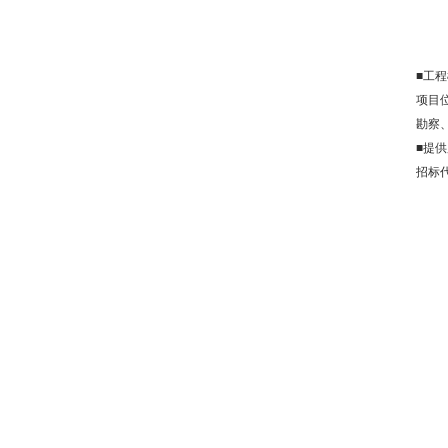
■工
项目位
勘察
■提
招标